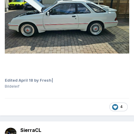
Edited
April 18
by Fresh|
Bildeleif
4
SierraCL