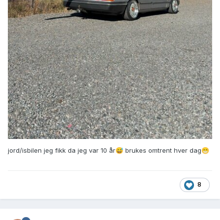
jord/isbilen jeg fikk da jeg var 10 år
brukes omtrent hver dag
😅
😁
8