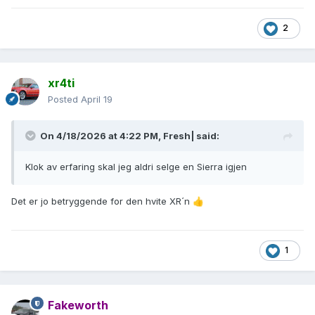
2
xr4ti
Posted
April 19
On 4/18/2026 at 4:22 PM,
Fresh|
said:
Klok av erfaring skal jeg aldri selge en Sierra igjen
Det er jo betryggende for den hvite XR´n
👍
1
Fakeworth