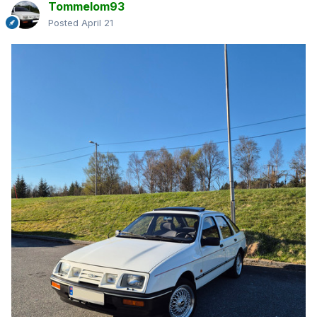
Tommelom93
Posted
April 21
Det er den som endte opp med å se slik ut, med godkjent
Scorpio Cosworth BOB 24v. For et prosjekt det var
😆