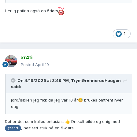
Herlig patina også en 5dørs
1
xr4ti
Posted
April 19
On 4/18/2026 at 3:49 PM,
TrymGrønnerudHaugen
said:
jord/isbilen jeg fikk da jeg var 10 år
brukes omtrent hver
😅
dag
Det er det som kalles entusiast
Dritkult bilde og enig med
👍
, helt rett stuk på en 5-dørs.
@and