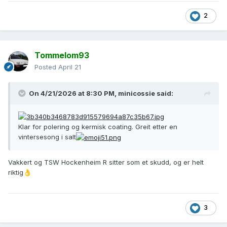
2
Tommelom93
Posted
April 21
On 4/21/2026 at 8:30 PM,
minicossie
said:
Klar for polering og kermisk coating. Greit etter en
vintersesong i salt
Fra maks turtall i 2 gir og bang rett i 1 istedenfor 3 førte til
Vakkert og TSW Hockenheim R sitter som et skudd, og er helt
overrus så det holdt. Første gang jeg har sett ventilfjærer
riktig
👌
knekt i flere deler
😅
3