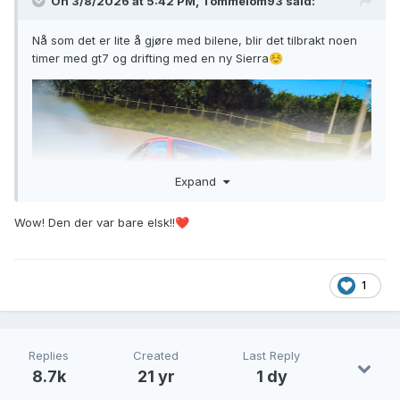
On 3/8/2026 at 5:42 PM,
Tommelom93
said:
Nå som det er lite å gjøre med bilene, blir det tilbrakt noen
timer med gt7 og drifting med en ny Sierra
☺️
Expand
Wow! Den der var bare elsk!!
❤️
1
Replies
Created
Last Reply
8.7k
21 yr
1 dy