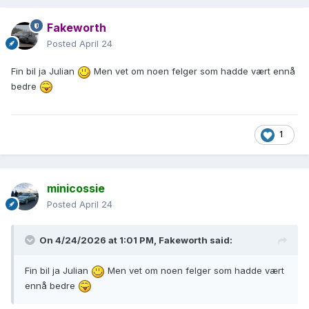
Fakeworth
Posted
April 24
Fin bil ja Julian
Men vet om noen felger som hadde vært ennå
bedre
1
minicossie
Ellers er dette en av de bilene jeg angrer på at jeg solgte. En
Posted
April 24
2,9i GLS som var så strøken at jeg hadde betalt hva det
måtte være få å få den tilbake idag. Dessverre endte den
livet sitt kort etter salget da kjøper traff en elg.
On 4/24/2026 at 1:01 PM,
Fakeworth
said:
Fin bil ja Julian
Men vet om noen felger som hadde vært
ennå bedre