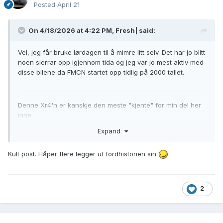
Posted
April 21
On 4/18/2026 at 4:22 PM,
Fresh|
said:
Vel, jeg får bruke lørdagen til å mimre litt selv. Det har jo blitt
noen sierrar opp igjennom tida og jeg var jo mest aktiv med
disse bilene da FMCN startet opp tidlig på 2000 tallet.
Denne Xr4'n er kanskje den meste "kjente" for min del her
inne.
Expand
Kult post. Håper flere legger ut fordhistorien sin
2