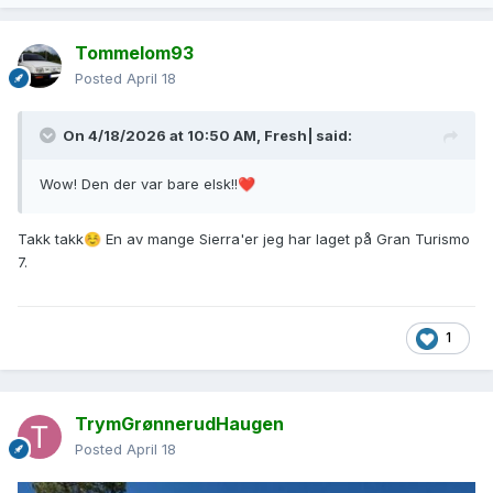
Tommelom93
Posted
April 18
On 4/18/2026 at 10:50 AM,
Fresh|
said:
Wow! Den der var bare elsk!!
❤️
Takk takk
En av mange Sierra'er jeg har laget på Gran Turismo
☺️
7.
1
TrymGrønnerudHaugen
Posted
April 18