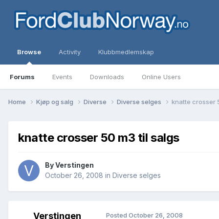
Browse
Activity
Klubbmedlemskap
Forums
Events
Downloads
Online Users
Home
Kjøp og salg
Diverse
Diverse selges
knatte crosser 5
knatte crosser 50 m3 til salgs
By
Verstingen
October 26, 2008
in
Diverse selges
Verstingen
Posted
October 26, 2008