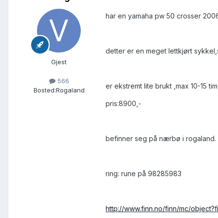
har en yamaha pw 50 crosser 2006 m
detter er en meget lettkjørt sykkel
Gjest
566
er ekstremt lite brukt ,max 10-15 tim
Bosted:
Rogaland
pris:8900,-
befinner seg på nærbø i rogaland.
ring: rune på 98285983
http://www.finn.no/finn/mc/object?