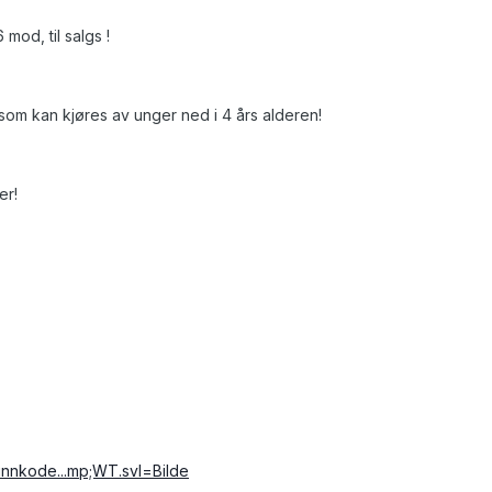
od, til salgs !
,som kan kjøres av unger ned i 4 års alderen!
er!
finnkode...mp;WT.svl=Bilde