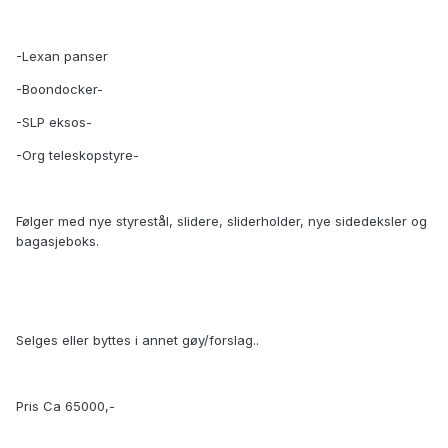
-Lexan panser
-Boondocker-
-SLP eksos-
-Org teleskopstyre-
Følger med nye styrestål, slidere, sliderholder, nye sidedeksler og
bagasjeboks.
Selges eller byttes i annet gøy/forslag..
Pris Ca 65000,-