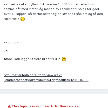
kan selges eller byttes i bil... ønsker 15000 for den. eller bud..
samme båt med motor låg mange av i sommer til salgs for godt
over 40 lapper.. så derfor setter eg en lav pris i håp om og få den
raskt vekk
tlf 95988193
kai
førde.. kan legge ut flere bilder til uka
http://bat.autodb.no/autodb/view.wa2?
_cmd=prospect;AdItemId=1219472;Modified=1286314888
This topic is now closed to further replies.