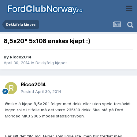
Dekk/felg kjøpes
8,5x20" 5x108 ønskes kjøpt :)
By
Ricco2014
April 30, 2014
in
Dekk/felg kjøpes
Ricco2014
Posted
April 30, 2014
Ønske å kjøpe 8,5x20" felger med dekk eller uten spele forsåvidt
ingen rolle i tilfelle må det være 235/30 dekk. Skal stå på Ford
Mondeo MK3 2005 modell stadsjonsvogn.
Har sitt det zito mdl felger som ligge ute, men blir fordyrt med