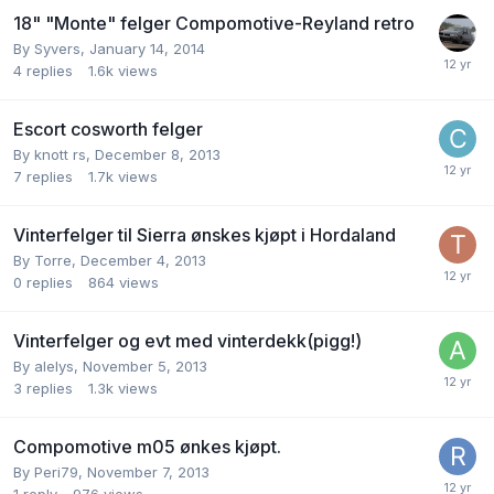
18" "Monte" felger Compomotive-Reyland retro
By
Syvers
,
January 14, 2014
4
replies
1.6k
views
Escort cosworth felger
By
knott rs
,
December 8, 2013
7
replies
1.7k
views
Vinterfelger til Sierra ønskes kjøpt i Hordaland
By
Torre
,
December 4, 2013
0
replies
864
views
Vinterfelger og evt med vinterdekk(pigg!)
By
alelys
,
November 5, 2013
3
replies
1.3k
views
Compomotive m05 ønkes kjøpt.
By
Peri79
,
November 7, 2013
1
reply
976
views