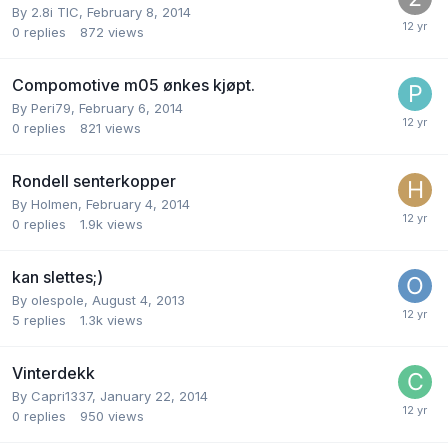
By
2.8i TIC
,
February 8, 2014
0
replies
872
views
Compomotive m05 ønkes kjøpt.
By
Peri79
,
February 6, 2014
0
replies
821
views
Rondell senterkopper
By
Holmen
,
February 4, 2014
0
replies
1.9k
views
kan slettes;)
By
olespole
,
August 4, 2013
5
replies
1.3k
views
Vinterdekk
By
Capri1337
,
January 22, 2014
0
replies
950
views