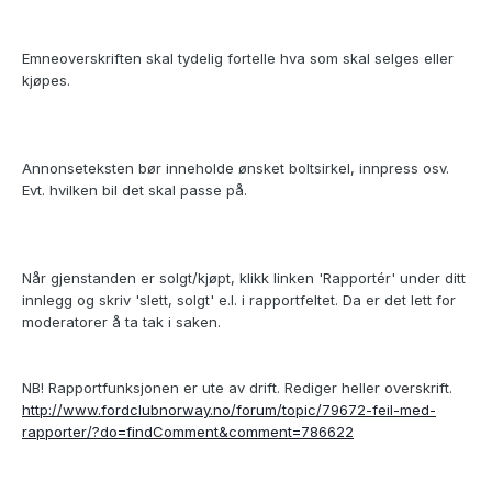
Emneoverskriften skal tydelig fortelle hva som skal selges eller
kjøpes.
Annonseteksten bør inneholde ønsket boltsirkel, innpress osv.
Evt. hvilken bil det skal passe på.
Når gjenstanden er solgt/kjøpt, klikk linken 'Rapportér' under ditt
innlegg og skriv 'slett, solgt' e.l. i rapportfeltet. Da er det lett for
moderatorer å ta tak i saken.
NB! Rapportfunksjonen er ute av drift. Rediger heller overskrift.
http://www.fordclubnorway.no/forum/topic/79672-feil-med-
rapporter/?do=findComment&comment=786622