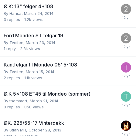
Ø.K: 13" felger 4*108
By
Hansa
,
March 24, 2014
3
replies
1.2k
views
Ford Mondeo ST felgar 19"
By
Tveiten
,
March 23, 2014
1
reply
2.3k
views
Kantfelgar til Mondeo 05' 5-108
By
Tveiten
,
March 15, 2014
2
replies
1.1k
views
Ø.K 5x108 ET45 til Mondeo (sommer)
By
thommort
,
March 21, 2014
0
replies
858
views
ØK. 225/55-17 Vinterdekk
By
Stian MH
,
October 28, 2013
1
reply
1.1k
views