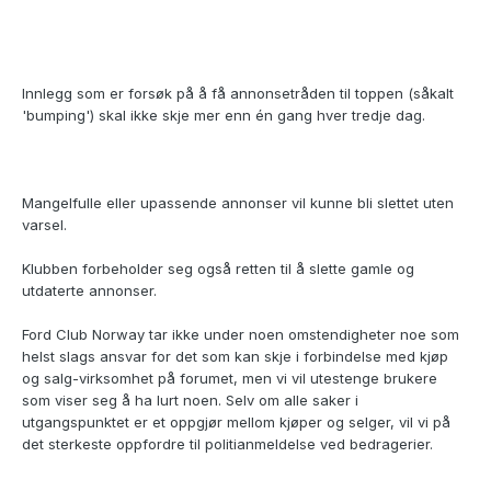
Innlegg som er forsøk på å få annonsetråden til toppen (såkalt
'bumping') skal ikke skje mer enn én gang hver tredje dag.
Mangelfulle eller upassende annonser vil kunne bli slettet uten
varsel.
Klubben forbeholder seg også retten til å slette gamle og
utdaterte annonser.
Ford Club Norway tar ikke under noen omstendigheter noe som
helst slags ansvar for det som kan skje i forbindelse med kjøp
og salg-virksomhet på forumet, men vi vil utestenge brukere
som viser seg å ha lurt noen. Selv om alle saker i
utgangspunktet er et oppgjør mellom kjøper og selger, vil vi på
det sterkeste oppfordre til politianmeldelse ved bedragerier.