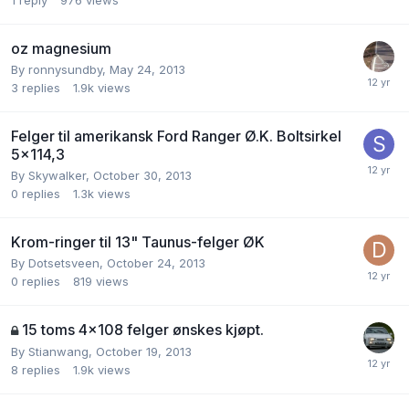
oz magnesium
By
ronnysundby
,
May 24, 2013
3
replies
1.9k
views
Felger til amerikansk Ford Ranger Ø.K. Boltsirkel
5x114,3
By
Skywalker
,
October 30, 2013
0
replies
1.3k
views
Krom-ringer til 13" Taunus-felger ØK
By
Dotsetsveen
,
October 24, 2013
0
replies
819
views
15 toms 4x108 felger ønskes kjøpt.
By
Stianwang
,
October 19, 2013
8
replies
1.9k
views