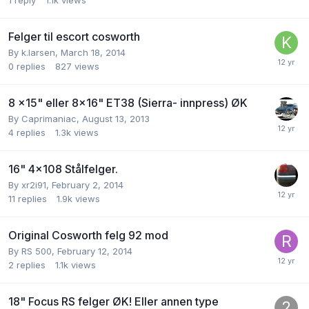
Felger til escort cosworth
By
k.larsen
,
March 18, 2014
0
replies
827
views
8 x15" eller 8x16" ET38 (Sierra- innpress) ØK
By
Caprimaniac
,
August 13, 2013
4
replies
1.3k
views
16" 4×108 Stålfelger.
By
xr2i91
,
February 2, 2014
11
replies
1.9k
views
Original Cosworth felg 92 mod
By
RS 500
,
February 12, 2014
2
replies
1.1k
views
18" Focus RS felger ØK! Eller annen type