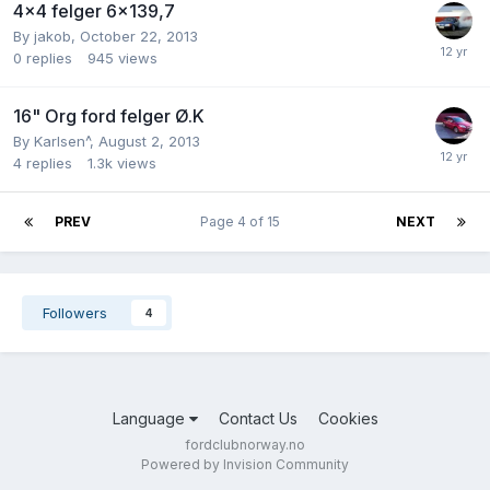
4x4 felger 6x139,7
By
jakob
,
October 22, 2013
0
replies
945
views
16" Org ford felger Ø.K
By
Karlsen^
,
August 2, 2013
4
replies
1.3k
views
PREV
Page 4 of 15
NEXT
Followers
4
Language
Contact Us
Cookies
fordclubnorway.no
Powered by Invision Community