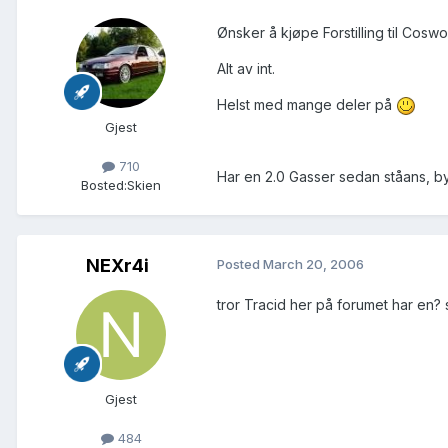
Ønsker å kjøpe Forstilling til Cosw
Alt av int.
Helst med mange deler på
Gjest
710
Har en 2.0 Gasser sedan ståans, byt
Bosted:
Skien
NEXr4i
Posted
March 20, 2006
tror Tracid her på forumet har en
Gjest
484