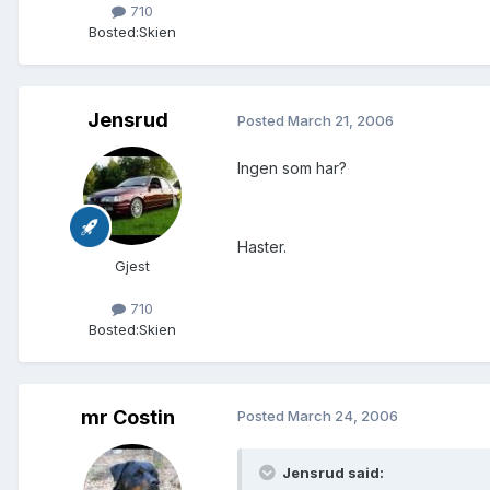
710
Bosted:
Skien
Jensrud
Posted
March 21, 2006
Ingen som har?
Haster.
Gjest
710
Bosted:
Skien
mr Costin
Posted
March 24, 2006
Jensrud said: