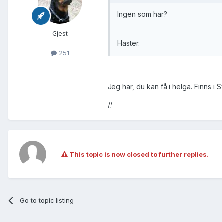
Ingen som har?
Gjest
Haster.
251
Jeg har, du kan få i helga. Finns i 
//
This topic is now closed to further replies.
Go to topic listing