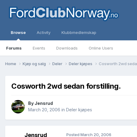
Browse
Activity
Klubbmedlemskap
Forums
Events
Downloads
Online Users
Home
Kjøp og salg
Deler
Deler kjøpes
Cosworth 2wd sedan 
Cosworth 2wd sedan forstilling.
By
Jensrud
March 20, 2006
in
Deler kjøpes
Jensrud
Posted
March 20, 2006