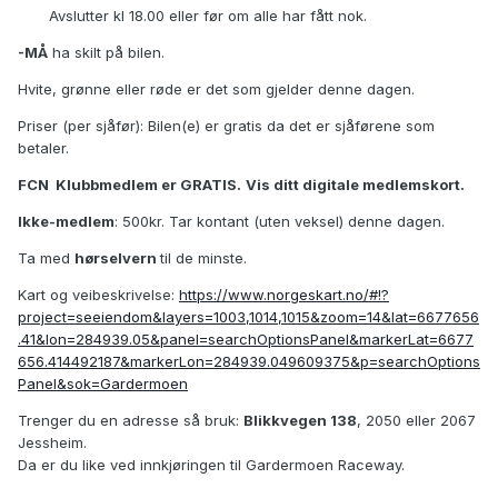
Avslutter kl 18.00 eller før om alle har fått nok.
-MÅ
ha skilt på bilen.
Hvite, grønne eller røde er det som gjelder denne dagen.
Priser (per sjåfør): Bilen(e) er gratis da det er sjåførene som
betaler.
FCN Klubbmedlem er GRATIS.
Vis ditt digitale medlemskort.
Ikke-medlem
: 500kr. Tar kontant (uten veksel) denne dagen.
Ta med
hørselvern
til de minste.
Kart og veibeskrivelse:
https://www.norgeskart.no/#!?
project=seeiendom&layers=1003,1014,1015&zoom=14&lat=6677656
.41&lon=284939.05&panel=searchOptionsPanel&markerLat=6677
656.414492187&markerLon=284939.049609375&p=searchOptions
Panel&sok=Gardermoen
Trenger du en adresse så bruk:
Blikkvegen 138
, 2050 eller 2067
Jessheim.
Da er du like ved innkjøringen til Gardermoen Raceway.