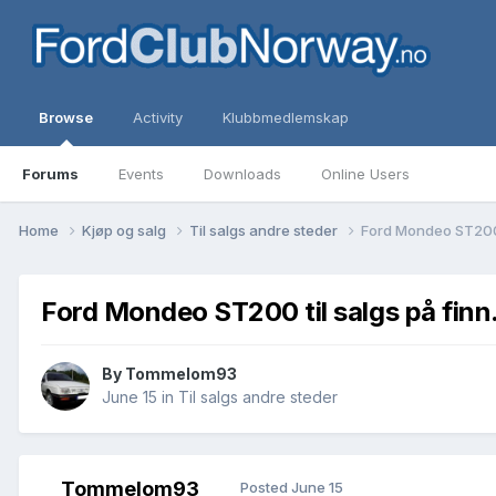
Browse
Activity
Klubbmedlemskap
Forums
Events
Downloads
Online Users
Home
Kjøp og salg
Til salgs andre steder
Ford Mondeo ST200 t
Ford Mondeo ST200 til salgs på finn
By
Tommelom93
June 15
in
Til salgs andre steder
Tommelom93
Posted
June 15