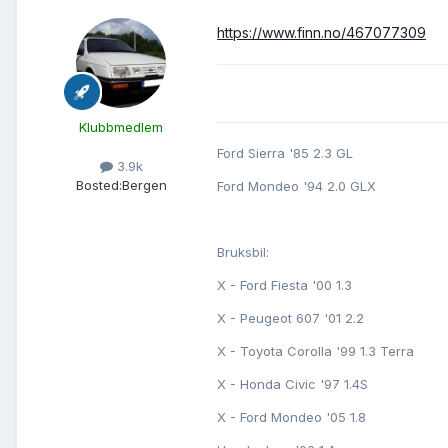
https://www.finn.no/467077309
Klubbmedlem
Ford Sierra '85 2.3 GL
3.9k
Bosted:
Bergen
Ford Mondeo '94 2.0 GLX
Bruksbil:
X - Ford Fiesta '00 1.3
X - Peugeot 607 '01 2.2
X - Toyota Corolla '99 1.3 Terra
X - Honda Civic '97 1.4S
X - Ford Mondeo '05 1.8