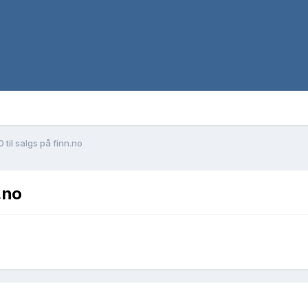
il salgs på finn.no
.no