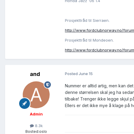
Honda Jazz '06 1.4
Prosjekttråd til Sierraen.
http://www.fordclubnorway.no/forum
Prosjekttråd til Mondeoen.
http://www.fordclubnorway.no/for
and
Posted
June 15
Nummer er alltid artig, men kan de
denne størrelsen skal jeg ha sedan.
tilbake! Trenger ikke legge skjul p
Ellers er det ikke mye å klage på h
Admin
8.3k
Bosted:
oslo