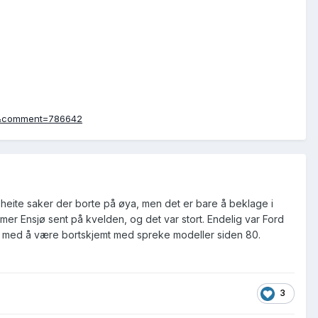
nt&comment=786642
 heite saker der borte på øya, men det er bare å beklage i
mer Ensjø sent på kvelden, og det var stort. Endelig var Ford
vant med å være bortskjemt med spreke modeller siden 80.
3