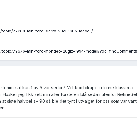
/topic/77263-min-ford-sierra-23gl-1985-modell/
um/topic/79676-min-ford-mondeo-20glx-1994-modell/?do=findComme
t stemme at kun 1 av 5 var sedan? Vet kombikupe i denne klassen er
 Husker jeg fikk sett min aller første en blå sedan utenfor RøhneSel
å at siste halvdel av 90 så ble det tynt i utvalget for oss som var 
er.