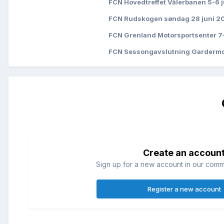
FCN Hovedtreffet Vålerbanen 5-6 
FCN Rudskogen søndag 28 juni 2
FCN Grenland Motorsportsenter 7
FCN Sessongavslutning Garderm
Create an accoun
Sign up for a new account in our commun
Register a new account