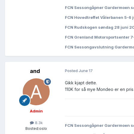
FCN Sessongåpner Gardermoen sø
FCN Hovedtreffet Vålerbanen 5-6 
FCN Rudskogen søndag 28 juni 2
FCN Grenland Motorsportsenter 7
FCN Sessongavslutning Garderm
and
Posted
June 17
Gikk kjapt dette.
110K for så mye Mondeo er en pris
Admin
8.3k
FCN Sessongåpner Gardermoen sø
Bosted:
oslo