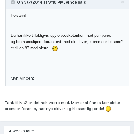
On 5/7/2014 at 9:16 PM, vince said:
Heisann!
Du har ikke tilfeldigvis spylervæsketanken med pumpene,
og bremsecalipere forran, evt med ok skiver, + bremseklossene?
er til en 87 mod sierra
Mvh Vincent
Tank til Mk2 er det nok værre med. Men skal finnes komplette
bremser foran ja, har nye skiver og klosser liggende!
4 weeks later...