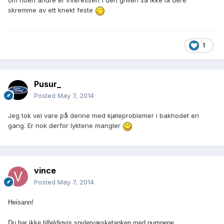
om noen andre er interessert i den grillen så ikke la dere
skremme av ett knekt feste
1
Pusur_
Posted
May 7, 2014
Jeg tok vel vare på denne med kjøleproblemer i bakhodet en
gang. Er nok derfor lyktene mangler
vince
Posted
May 7, 2014
Heisann!
Du har ikke tilfeldigvis spylervæsketanken med pumpene,