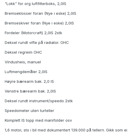
"Lokk" for org luftfilterboks, 2,0IS
Bremseklosser foran (Nye i eske) 2,0IS
Bremseskiver foran (Nye i eske) 2,0IS
Fordeler (Motorcraft) 2,0IS 2stk
Deksel rundt vifte på radiator. OHC
Deksel regreim OHC
Vindusheis, manuel
Luftmengdemåler 2,0IS
Høyre bærearm bak. 2,0 IS
Venstre bærearm bak. 2,0IS
Deksel rundt instrument/speedo 2stk
Speedometer uten turteller
Komplett IS topp med manifolder osv
1,6 motor, sto i bil med dokumentert 139.000 på tellern. Gikk som ei