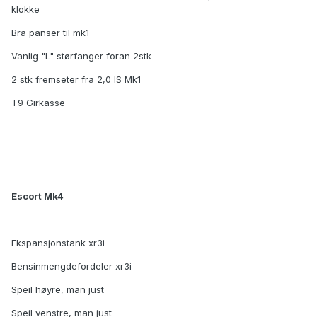
klokke
Bra panser til mk1
Vanlig "L" størfanger foran 2stk
2 stk fremseter fra 2,0 IS Mk1
T9 Girkasse
Escort Mk4
Ekspansjonstank xr3i
Bensinmengdefordeler xr3i
Speil høyre, man just
Speil venstre, man just