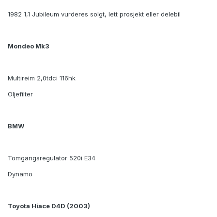
1982 1,1 Jubileum vurderes solgt, lett prosjekt eller delebil
Mondeo Mk3
Multireim 2,0tdci 116hk
Oljefilter
BMW
Tomgangsregulator 520i E34
Dynamo
Toyota Hiace D4D (2003)