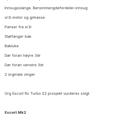
Innsugsslange. Bensinmengdefordeler-innsug
xr3i motor og girkasse
Panser fra xr3i
Støtfanger bak
Bakluke
Dør foran høyre 3dr
Dør foran venstre 3dr
2 orginale vinger
Org Escort Rs Turbo S2 prosjekt vurderes solgt.
Escort Mk2