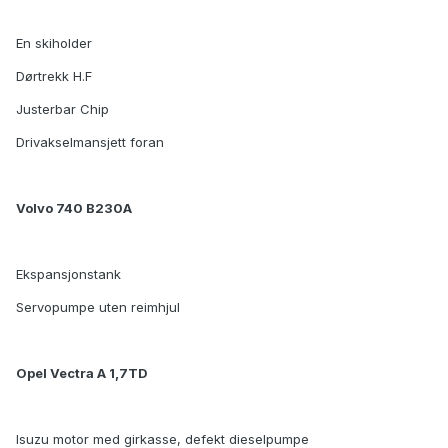
En skiholder
Dørtrekk H.F
Justerbar Chip
Drivakselmansjett foran
Volvo 740 B230A
Ekspansjonstank
Servopumpe uten reimhjul
Opel Vectra A 1,7TD
Isuzu motor med girkasse, defekt dieselpumpe