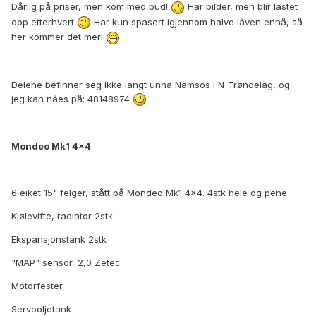
Dårlig på priser, men kom med bud!
Har bilder, men blir lastet
opp etterhvert
Har kun spasert igjennom halve låven ennå, så
her kommer det mer!
Delene befinner seg ikke langt unna Namsos i N-Trøndelag, og
jeg kan nåes på: 48148974
Mondeo Mk1 4x4
6 eiket 15" felger, stått på Mondeo Mk1 4x4. 4stk hele og pene
Kjølevifte, radiator 2stk
Ekspansjonstank 2stk
"MAP" sensor, 2,0 Zetec
Motorfester
Servooljetank