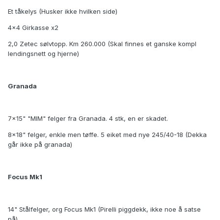
Et tåkelys (Husker ikke hvilken side)
4x4 Girkasse x2
2,0 Zetec sølvtopp. Km 260.000 (Skal finnes et ganske kompl
lendingsnett og hjerne)
Granada
7x15" "MIM" felger fra Granada. 4 stk, en er skadet.
8x18" felger, enkle men tøffe. 5 eiket med nye 245/40-18 (Dekka
går ikke på granada)
Focus Mk1
14" Stålfelger, org Focus Mk1 (Pirelli piggdekk, ikke noe å satse
på)