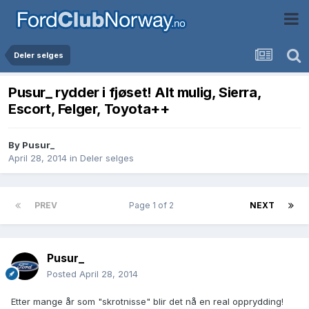
Deler selges
Pusur_ rydder i fjøset! Alt mulig, Sierra,
Escort, Felger, Toyota++
By
Pusur_
April 28, 2014
in
Deler selges
PREV
Page 1 of 2
NEXT
Pusur_
Posted
April 28, 2014
Etter mange år som "skrotnisse" blir det nå en real opprydding!