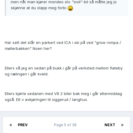
men når man kjører mondeo stv. "sivil"-bil så måtte jeg jo
skjønne at du slapp meg forbi
Har sett det står en parkert ved ICA i ski på ved "grise rompa /
møllerbakken" Noen her?
Ellers så jeg en sedan på bukk i går på verksted mellom flateby
og rælingen i går kveld.
Ellers kjørte sedanen med V8 2 biler bak meg i går ettermiddag
også. E6 v avkjøringen til siggerud / langhus.
PREV
Page 5 of 38
NEXT