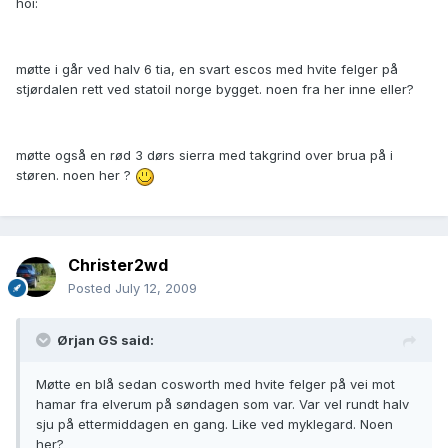
hoi:
møtte i går ved halv 6 tia, en svart escos med hvite felger på
stjørdalen rett ved statoil norge bygget. noen fra her inne eller?
møtte også en rød 3 dørs sierra med takgrind over brua på i
støren. noen her ?
Christer2wd
Posted
July 12, 2009
Ørjan GS said:
Møtte en blå sedan cosworth med hvite felger på vei mot
hamar fra elverum på søndagen som var. Var vel rundt halv
sju på ettermiddagen en gang. Like ved myklegard. Noen
her?