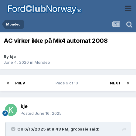
Mondeo
AC virker ikke på Mk4 automat 2008
By
kje
June 4, 2020
in
Mondeo
PREV
Page 9 of 10
NEXT
kje
Posted
June 16, 2025
On 6/16/2025 at 8:43 PM,
grcossie
said: