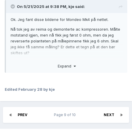
On 5/21/2025 at 9:38 PM,
kje
said:
Ok. Jeg fant disse bildene for Mondeo Mk4 på nettet.
Nå tok jeg av reima og demonterte ac kompressoren. Målte
motstand igjen, men nå fikk jeg først 0 ohm, men da jeg
reverserte polariteten på målepinnene fikk jeg 6 ohm. Skal
jeg ikke få samme måling? Er dette et tegn på at den bør
skiftes ut?
Expand
Edited
February 28
by kje
PREV
Page 9 of 10
NEXT