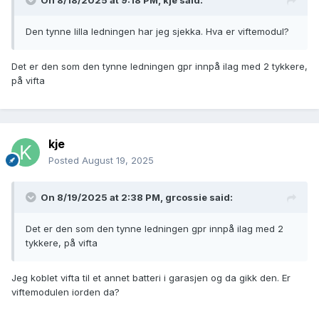
On 8/18/2025 at 9:18 PM,
kje
said:
Den tynne lilla ledningen har jeg sjekka. Hva er viftemodul?
Det er den som den tynne ledningen gpr innpå ilag med 2 tykkere,
på vifta
kje
Posted
August 19, 2025
On 8/19/2025 at 2:38 PM,
grcossie
said:
Det er den som den tynne ledningen gpr innpå ilag med 2
tykkere, på vifta
Jeg koblet vifta til et annet batteri i garasjen og da gikk den. Er
viftemodulen iorden da?