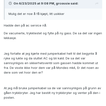
On 6/23/2025 at 9:08 PM,
grcossie
said:
Mulig det er noe å få kjøpt, litt usikker
Hadde den på ac service nå.
De vacumerte, trykktestet og fylte på ny gass. De sa det var ingen
lekkasje.
Jeg fortalte at jeg kjørte med jumperkabel helt til det begynte å
ryke og lukte og da sluttet AC og bli kald. De sa det var
sannsynligvis en sikkerhetsventil som gassen hadde kommet ut
fra. De visste ikke hvor dem var på Mondeo mk4, Er det noen av
dere som vet hvor den er?
At jeg må bruke jumperkabel sa de var sannsynligvis på grunn av
gåen trykkbryter. Jeg har bestilt ny trykkbryter og venter på den i
posten.