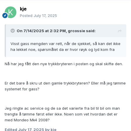
kje
Posted
July 17, 2025
On 7/14/2025 at 2:32 PM,
grcossie
said:
Visst gass mengden var rett, når de sjekket, så kan det ikke
ha lekket noe, spørsmålet da er hvor røyk og lyd kom fra
Nå har jeg fått den nye trykkbryteren i posten og skal skifte den.
Er det bare å skru ut den gamle trykkbryteren? Eller må jeg tømme
systemet for gass?
Jeg ringte ac service og de sa det varierte fra bil til bil om man
trengte å tømme først eller ikke. Noen som vet hvordan det er
med Mondeo Mk4 2008?
Edited
July 17, 2025
by kje